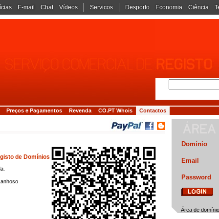
ícias
E-mail
Chat
Vídeos
Servicos
Desporto
Economia
Ciência
T
Preços e Pagamentos
Revenda
CO.PT Whois
Contactos
Domínio
gisto de Domínios
Email
da.
Password
Lanhoso
Área de domín