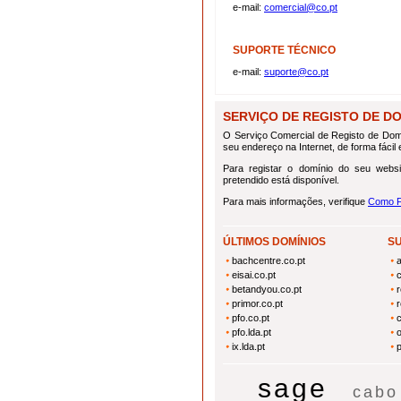
e-mail:
comercial@co.pt
SUPORTE TÉCNICO
e-mail:
suporte@co.pt
SERVIÇO DE REGISTO DE DOMÍ
O Serviço Comercial de Registo de Domí
seu endereço na Internet, de forma fácil e
Para registar o domínio do seu websi
pretendido está disponível.
Para mais informações, verifique
Como F
ÚLTIMOS DOMÍNIOS
S
bachcentre.co.pt
eisai.co.pt
c
betandyou.co.pt
r
primor.co.pt
pfo.co.pt
c
pfo.lda.pt
o
ix.lda.pt
p
sage
cabo