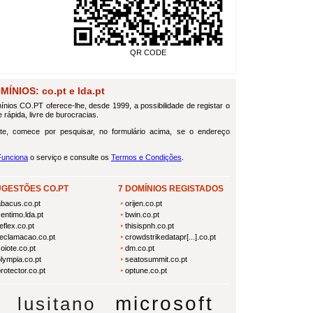
QR CODE
NIOS: co.pt e lda.pt
nios CO.PT oferece-lhe, desde 1999, a possibilidade de registar o
 rápida, livre de burocracias.
te, comece por pesquisar, no formulário acima, se o endereço
unciona
o serviço e consulte os
Termos e Condições
.
UGESTÕES CO.PT
7 DOMÍNIOS REGISTADOS
abacus.co.pt
orijen.co.pt
entimo.lda.pt
bwin.co.pt
eflex.co.pt
thisispnh.co.pt
reclamacao.co.pt
crowdstrikedatapr[...].co.pt
oiote.co.pt
dm.co.pt
lympia.co.pt
seatosummit.co.pt
rotector.co.pt
optune.co.pt
microsoft
lusitano