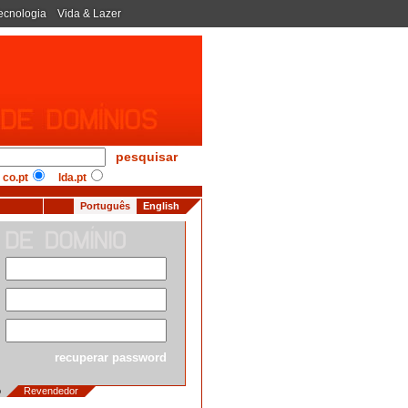
ecnologia
Vida & Lazer
pesquisar
co.pt
lda.pt
Português
English
recuperar password
io
Revendedor