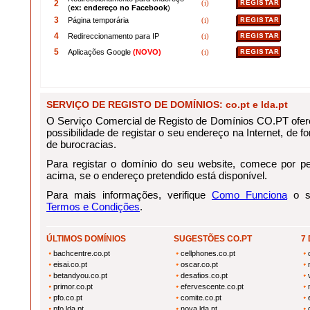
2
(i)
(
ex: endereço no Facebook
)
3
Página temporária
(i)
4
Redireccionamento para IP
(i)
5
Aplicações Google
(NOVO)
(i)
SERVIÇO DE REGISTO DE DOMÍNIOS: co.pt e lda.pt
O Serviço Comercial de Registo de Domínios CO.PT ofere
possibilidade de registar o seu endereço na Internet, de for
de burocracias.
Para registar o domínio do seu website, comece por pes
acima, se o endereço pretendido está disponível.
Para mais informações, verifique
Como Funciona
o se
Termos e Condições
.
ÚLTIMOS DOMÍNIOS
SUGESTÕES CO.PT
7
bachcentre.co.pt
cellphones.co.pt
eisai.co.pt
oscar.co.pt
betandyou.co.pt
desafios.co.pt
primor.co.pt
efervescente.co.pt
pfo.co.pt
comite.co.pt
pfo.lda.pt
nova.lda.pt