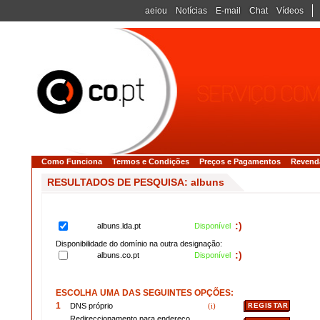
aeiou
Notícias
E-mail
Chat
Vídeos
Como Funciona
Termos e Condições
Preços e Pagamentos
Revend
RESULTADOS DE PESQUISA: albuns
:)
albuns.lda.pt
Disponível
Disponibilidade do domínio na outra designação:
:)
albuns.co.pt
Disponível
ESCOLHA UMA DAS SEGUINTES OPÇÕES:
1
DNS próprio
(i)
Redireccionamento para endereço