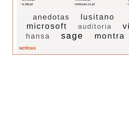
ix.lda.pt
emissao.co.pt
lusitano
anedotas
microsoft
v
auditoria
sage
montra
hansa
NOTÍCIAS