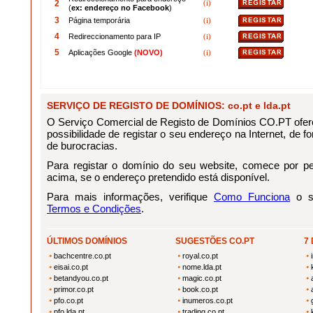
2
(i)
(
ex: endereço no Facebook
)
3
Página temporária
(i)
4
Redireccionamento para IP
(i)
5
Aplicações Google
(NOVO)
(i)
SERVIÇO DE REGISTO DE DOMÍNIOS: co.pt e lda.pt
O Serviço Comercial de Registo de Domínios CO.PT ofere
possibilidade de registar o seu endereço na Internet, de for
de burocracias.
Para registar o domínio do seu website, comece por pes
acima, se o endereço pretendido está disponível.
Para mais informações, verifique
Como Funciona
o se
Termos e Condições
.
ÚLTIMOS DOMÍNIOS
SUGESTÕES CO.PT
7
bachcentre.co.pt
royal.co.pt
eisai.co.pt
nome.lda.pt
betandyou.co.pt
magic.co.pt
primor.co.pt
book.co.pt
pfo.co.pt
inumeros.co.pt
pfo.lda.pt
trading.co.pt