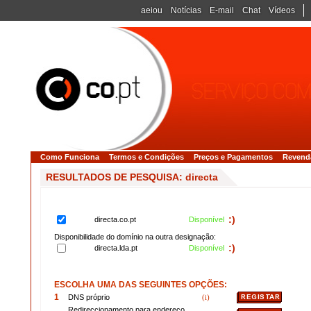
aeiou
Notícias
E-mail
Chat
Vídeos
Como Funciona
Termos e Condições
Preços e Pagamentos
Revend
RESULTADOS DE PESQUISA: directa
:)
directa.co.pt
Disponível
Disponibilidade do domínio na outra designação:
:)
directa.lda.pt
Disponível
ESCOLHA UMA DAS SEGUINTES OPÇÕES:
1
DNS próprio
(i)
Redireccionamento para endereço