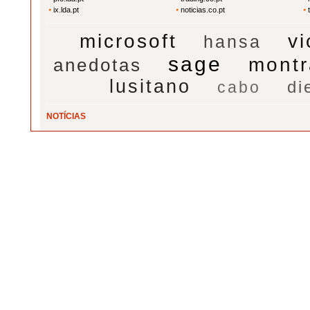
ix.lda.pt
noticias.co.pt
microsoft
vi
hansa
sage
montr
anedotas
lusitano
di
cabo
NOTÍCIAS