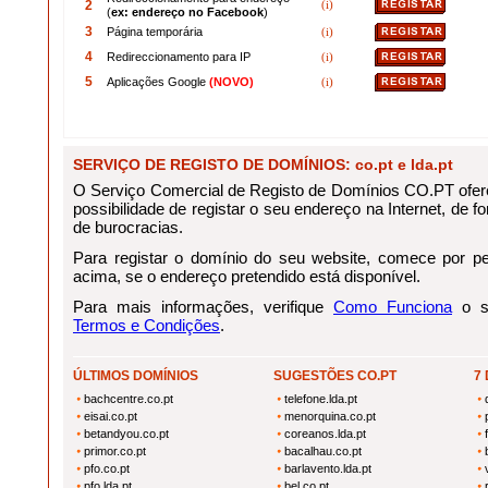
2
(i)
(
ex: endereço no Facebook
)
3
Página temporária
(i)
4
Redireccionamento para IP
(i)
5
Aplicações Google
(NOVO)
(i)
SERVIÇO DE REGISTO DE DOMÍNIOS: co.pt e lda.pt
O Serviço Comercial de Registo de Domínios CO.PT ofere
possibilidade de registar o seu endereço na Internet, de for
de burocracias.
Para registar o domínio do seu website, comece por pes
acima, se o endereço pretendido está disponível.
Para mais informações, verifique
Como Funciona
o se
Termos e Condições
.
ÚLTIMOS DOMÍNIOS
SUGESTÕES CO.PT
7
bachcentre.co.pt
telefone.lda.pt
eisai.co.pt
menorquina.co.pt
betandyou.co.pt
coreanos.lda.pt
primor.co.pt
bacalhau.co.pt
pfo.co.pt
barlavento.lda.pt
pfo.lda.pt
bel.co.pt