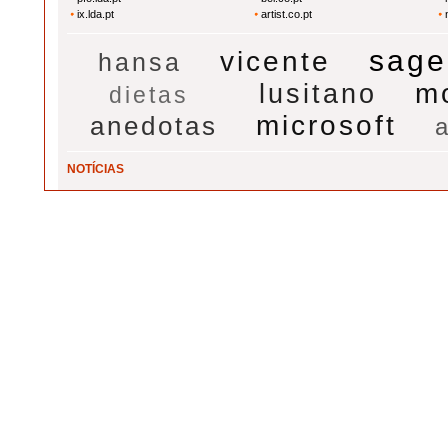
ix.lda.pt
artist.co.pt
sage
vicente
hansa
m
lusitano
dietas
microsoft
anedotas
a
NOTÍCIAS