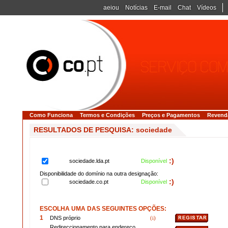
aeiou
Notícias
E-mail
Chat
Vídeos
Como Funciona
Termos e Condições
Preços e Pagamentos
Revend
RESULTADOS DE PESQUISA: sociedade
:)
sociedade.lda.pt
Disponível
Disponibilidade do domínio na outra designação:
:)
sociedade.co.pt
Disponível
ESCOLHA UMA DAS SEGUINTES OPÇÕES:
1
DNS próprio
(i)
Redireccionamento para endereço