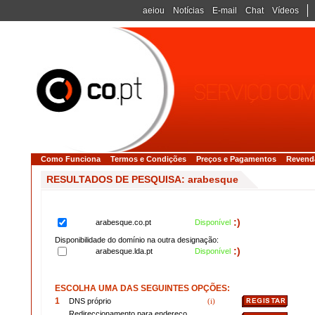
aeiou
Notícias
E-mail
Chat
Vídeos
Como Funciona
Termos e Condições
Preços e Pagamentos
Revend
RESULTADOS DE PESQUISA: arabesque
:)
arabesque.co.pt
Disponível
Disponibilidade do domínio na outra designação:
:)
arabesque.lda.pt
Disponível
ESCOLHA UMA DAS SEGUINTES OPÇÕES:
1
DNS próprio
(i)
Redireccionamento para endereço