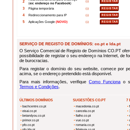
2
(i)
(
ex: endereço no Facebook
)
3
Página temporária
(i)
4
Redireccionamento para IP
(i)
5
Aplicações Google
(NOVO)
(i)
SERVIÇO DE REGISTO DE DOMÍNIOS: co.pt e lda.pt
O Serviço Comercial de Registo de Domínios CO.PT ofere
possibilidade de registar o seu endereço na Internet, de for
de burocracias.
Para registar o domínio do seu website, comece por pes
acima, se o endereço pretendido está disponível.
Para mais informações, verifique
Como Funciona
o se
Termos e Condições
.
ÚLTIMOS DOMÍNIOS
SUGESTÕES CO.PT
7
bachcentre.co.pt
macedonia.co.pt
eisai.co.pt
cancela.co.pt
betandyou.co.pt
fialho.co.pt
primor.co.pt
vue.co.pt
pfo.co.pt
romaria.co.pt
pfo.lda.pt
fidalguia.co.pt