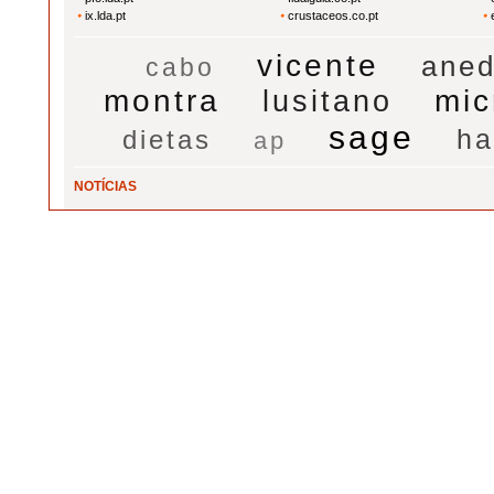
ix.lda.pt
crustaceos.co.pt
vicente
aned
cabo
montra
mic
lusitano
sage
dietas
ha
ap
NOTÍCIAS