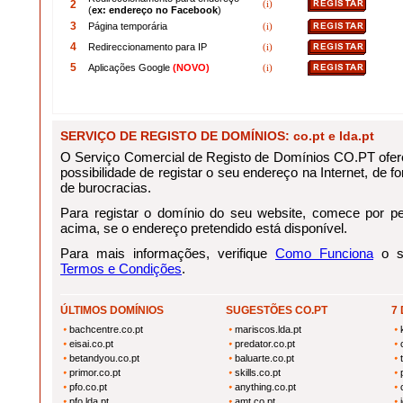
2
(i)
(
ex: endereço no Facebook
)
3
Página temporária
(i)
4
Redireccionamento para IP
(i)
5
Aplicações Google
(NOVO)
(i)
SERVIÇO DE REGISTO DE DOMÍNIOS: co.pt e lda.pt
O Serviço Comercial de Registo de Domínios CO.PT ofere
possibilidade de registar o seu endereço na Internet, de for
de burocracias.
Para registar o domínio do seu website, comece por pes
acima, se o endereço pretendido está disponível.
Para mais informações, verifique
Como Funciona
o se
Termos e Condições
.
ÚLTIMOS DOMÍNIOS
SUGESTÕES CO.PT
7
bachcentre.co.pt
mariscos.lda.pt
eisai.co.pt
predator.co.pt
betandyou.co.pt
baluarte.co.pt
primor.co.pt
skills.co.pt
pfo.co.pt
anything.co.pt
pfo.lda.pt
amt.co.pt