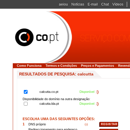
aeiou
Notícias
E-mail
Chat
Vídeos
Como Funciona
Termos e Condições
Preços e Pagamentos
Revend
RESULTADOS DE PESQUISA: calcutta
:)
calcutta.co.pt
Disponível
Disponibilidade do domínio na outra designação:
:)
calcutta.lda.pt
Disponível
ESCOLHA UMA DAS SEGUINTES OPÇÕES:
1
DNS próprio
(i)
Redireccionamento para endereço