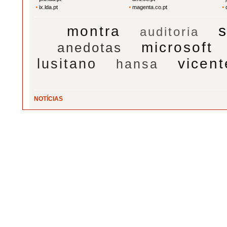
ix.lda.pt
magenta.co.pt
montra
auditoria
microsoft
anedotas
vicent
lusitano
hansa
NOTÍCIAS