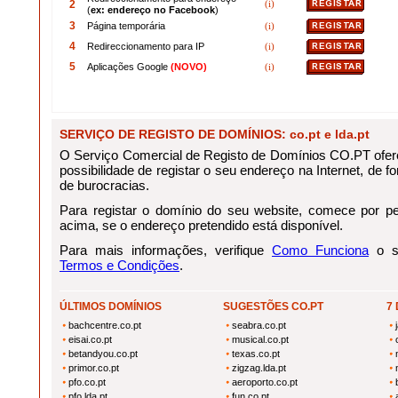
2
(i)
(
ex: endereço no Facebook
)
3
Página temporária
(i)
4
Redireccionamento para IP
(i)
5
Aplicações Google
(NOVO)
(i)
SERVIÇO DE REGISTO DE DOMÍNIOS: co.pt e lda.pt
O Serviço Comercial de Registo de Domínios CO.PT ofere
possibilidade de registar o seu endereço na Internet, de for
de burocracias.
Para registar o domínio do seu website, comece por pes
acima, se o endereço pretendido está disponível.
Para mais informações, verifique
Como Funciona
o se
Termos e Condições
.
ÚLTIMOS DOMÍNIOS
SUGESTÕES CO.PT
7
bachcentre.co.pt
seabra.co.pt
eisai.co.pt
musical.co.pt
betandyou.co.pt
texas.co.pt
primor.co.pt
zigzag.lda.pt
pfo.co.pt
aeroporto.co.pt
pfo.lda.pt
fun.co.pt