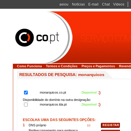
aeiou
Notícias
E-mail
Chat
Vídeos
Como Funciona
Termos e Condições
Preços e Pagamentos
Revend
RESULTADOS DE PESQUISA: monarquicos
:)
monarquicos.co.pt
Disponível
Disponibilidade do domínio na outra designação:
:)
monarquicos.lda.pt
Disponível
ESCOLHA UMA DAS SEGUINTES OPÇÕES:
1
DNS próprio
(i)
Redireccionamento para endereço