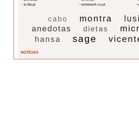
ix.lda.pt
stonework.co.pt
montra
lus
cabo
mic
anedotas
dietas
sage
vicent
hansa
NOTÍCIAS