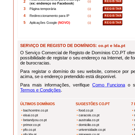
2
(i)
(
ex: endereço no Facebook
)
3
Página temporária
(i)
4
Redireccionamento para IP
(i)
5
Aplicações Google
(NOVO)
(i)
SERVIÇO DE REGISTO DE DOMÍNIOS: co.pt e lda.pt
O Serviço Comercial de Registo de Domínios CO.PT ofere
possibilidade de registar o seu endereço na Internet, de for
de burocracias.
Para registar o domínio do seu website, comece por pes
acima, se o endereço pretendido está disponível.
Para mais informações, verifique
Como Funciona
o se
Termos e Condições
.
ÚLTIMOS DOMÍNIOS
SUGESTÕES CO.PT
7
bachcentre.co.pt
food.co.pt
eisai.co.pt
caracois.co.pt
betandyou.co.pt
australia.co.pt
primor.co.pt
domicilio.co.pt
pfo.co.pt
universidade.co.pt
pfo.lda.pt
miragem.co.pt