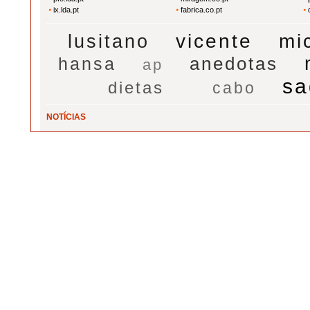
ix.lda.pt
fabrica.co.pt
vicente
mi
lusitano
anedotas
hansa
ap
sa
dietas
cabo
NOTÍCIAS