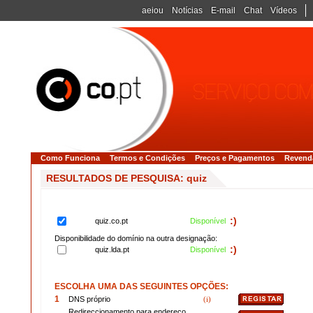
aeiou
Notícias
E-mail
Chat
Vídeos
Como Funciona
Termos e Condições
Preços e Pagamentos
Revend
RESULTADOS DE PESQUISA: quiz
:)
quiz.co.pt
Disponível
Disponibilidade do domínio na outra designação:
:)
quiz.lda.pt
Disponível
ESCOLHA UMA DAS SEGUINTES OPÇÕES:
1
DNS próprio
(i)
Redireccionamento para endereço